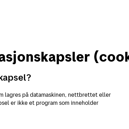
asjonskapsler (coo
in side
English
kapsel?
Motta
Verk
om lagres på datamaskinen, nettbrettet eller
Motta pakker og brev
Finn
psel er ikke et program som inneholder
Spore sendinger
Flytt
Alt om postkasser
Adre