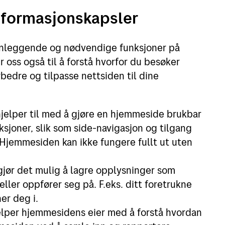
informasjonskapsler
Leie postboks
Beta
Fortolling av sendinger
Digi
nnleggende og nødvendige funksjoner på
Post
 oss også til å forstå hvorfor du besøker
orbedre og tilpasse nettsiden til dine
Se a
jelper til med å gjøre en hjemmeside brukbar
sjoner, slik som side-navigasjon og tilgang
 Hjemmesiden kan ikke fungere fullt ut uten
gjør det mulig å lagre opplysninger som
ler oppfører seg på. F.eks. ditt foretrukne
er deg i.
jelper hjemmesidens eier med å forstå hvordan