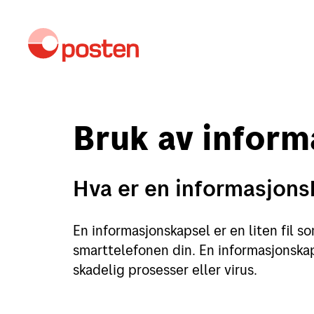
Bruk av inform
Kundeservice
M
Hva er en informasjons
Sende
En informasjonskapsel er en liten fil s
Sende i Norge
smarttelefonen din. En informasjonska
skadelig prosesser eller virus.
Sende til utlandet
Fortolling