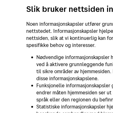
Slik bruker nettsiden 
Retur
Priser for 2026
Noen informasjonskapsler utfører gru
nettstedet. Informasjonskapsler hjelper
nettsiden, slik at vi kontinuerlig kan f
spesifikke behov og interesser.
Nødvendige informasjonskapsler h
ved å aktivere grunnleggende funk
til sikre områder av hjemmesiden.
disse informasjonskapslene.
Funksjonelle informasjonskapsler 
endrer måten hjemmesiden ser ut el
språk eller den regionen du befinn
Statistiske informasjonskapsler h