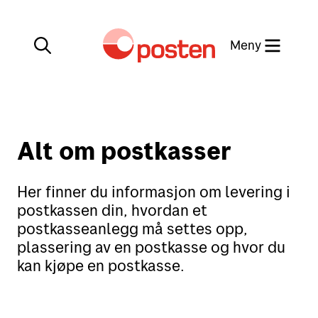
Meny
Lukk
Min side
Alt om postkasser
Kundeservice
Min side
Her finner du informasjon om levering i
postkassen din, hvordan et
English
postkasseanlegg må settes opp,
Posten-appen
plassering av en postkasse og hvor du
kan kjøpe en postkasse.
Sende