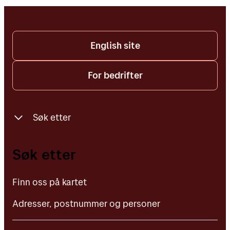
returnert 3. virkedag etter nyttår.
Enkelte avsendere ønsker allikevel ikke
forlenget frister utover 14 dager.
English site
For bedrifter
Søk etter
Finn oss på kartet
Søk etter
Adresser, postnummer og personer
Finn oss på kartet
Adresser, postnummer og personer