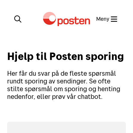
Meny
Lukk
Hjelp til Posten sporing
Min side
Kundeservice
Her får du svar på de fleste spørsmål
Min side
rundt sporing av sendinger. Se ofte
English
stilte spørsmål om sporing og henting
nedenfor, eller prøv vår chatbot.
Posten-appen
Sende