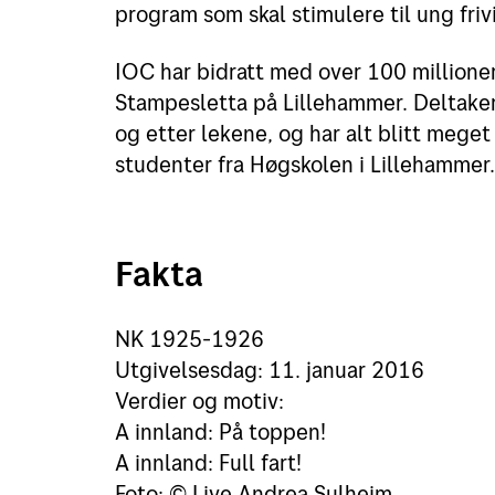
program som skal stimulere til ung frivi
IOC har bidratt med over 100 millione
Stampesletta på Lillehammer. Deltake
og etter lekene, og har alt blitt mege
studenter fra Høgskolen i Lillehammer.
Fakta
NK 1925-1926
Utgivelsesdag: 11. januar 2016
Verdier og motiv:
A innland: På toppen!
A innland: Full fart!
Foto: © Live Andrea Sulheim