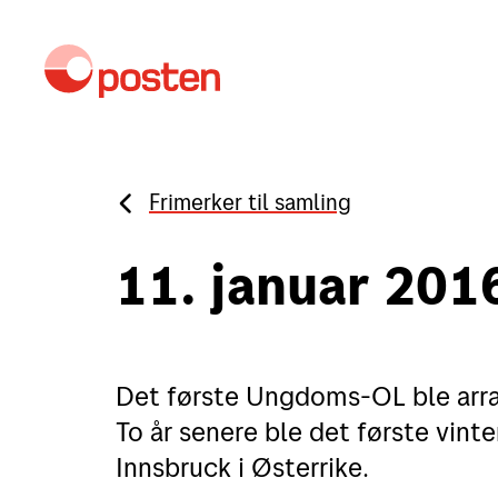
Frimerker til samling
Kundeservice
M
11. januar 20
Sende
Sende i Norge
Det første Ungdoms-OL ble arr
To år senere ble det første vin
Sende til utlandet
Innsbruck i Østerrike.
Fortolling