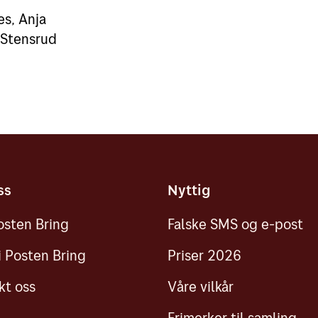
s, Anja
 Stensrud
ss
Nyttig
sten Bring
Falske SMS og e-post
i Posten Bring
Priser 2026
kt oss
Våre vilkår
Frimerker til samling