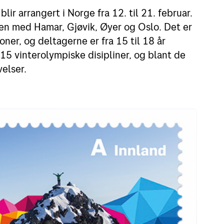
r arrangert i Norge fra 12. til 21. februar.
Leie postboks
Beta
en med Hamar, Gjøvik, Øyer og Oslo. Det er
Fortolling av sendinger
Digi
ner, og deltagerne er fra 15 til 18 år
5 vinterolympiske disipliner, og blant de
Post
elser.
Se a