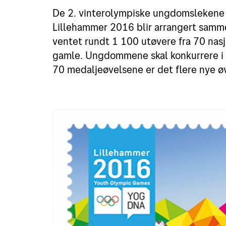
De 2. vinterolympiske ungdomslekene bli
Retur
Lillehammer 2016 blir arrangert samm
Priser for 2026
ventet rundt 1 100 utøvere fra 70 nasjo
gamle. Ungdommene skal konkurrere i 1
70 medaljeøvelsene er det flere nye øv