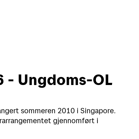
in side
English
16 - Ungdoms-OL
Motta
Verk
Motta pakker og brev
Finn
angert sommeren 2010 i Singapore.
terarrangementet gjennomført i
Spore sendinger
Flytt
Alt om postkasser
Adre