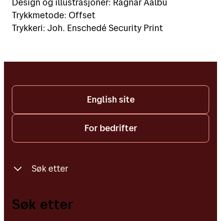
Design og illustrasjoner: Ragnar Aalbu
Trykkmetode: Offset
Trykkeri: Joh. Enschedé Security Print
English site
For bedrifter
Søk etter
Finn oss på kartet
Søk etter
Adresser, postnummer og personer