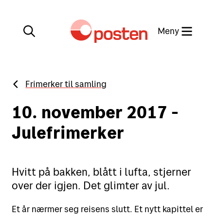
Meny
Lukk
Frimerker til samling
Min side
Kundeservice
10. november 2017 -
Min side
Julefrimerker
English
Posten-appen
Hvitt på bakken, blått i lufta, stjerner
over der igjen. Det glimter av jul.
Sende
Et år nærmer seg reisens slutt. Et nytt kapittel er