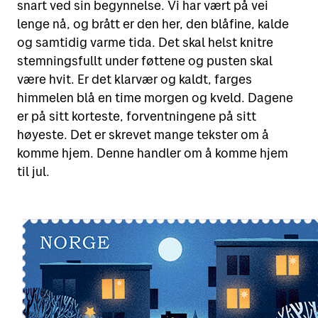
snart ved sin begynnelse. Vi har vært på vei
lenge nå, og brått er den her, den blåfine, kalde
Motta
Sende i Norge
og samtidig varme tida. Det skal helst knitre
Sende til utlandet
stemningsfullt under føttene og pusten skal
Verktøy
Motta pakker og brev
være hvit. Er det klarvær og kaldt, farges
Fortolling
himmelen blå en time morgen og kveld. Dagene
Spore sendinger
Finn Posten på kartet
er på sitt korteste, forventningene på sitt
Retur
Alt om postkasser
høyeste. Det er skrevet mange tekster om å
Flytte eller reise bort?
Priser for 2026
komme hjem. Denne handler om å komme hjem
Leie postboks
Adressesøk
til jul.
Fortolling av sendinger
Betale mva. og toll
Digipost
Posten Signering
Se alle verktøy