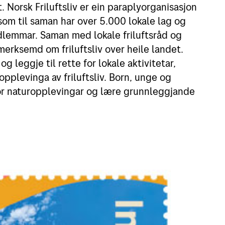
 Norsk Friluftsliv er ein paraplyorganisasjon
Leie postboks
Beta
, som til saman har over 5.000 lokale lag og
lemmar. Saman med lokale friluftsråd og
Fortolling av sendinger
Digi
merksemd om friluftsliv over heile landet.
Post
 leggje til rette for lokale aktivitetar,
opplevinga av friluftsliv. Born, unge og
Se a
or naturopplevingar og lære grunnleggjande