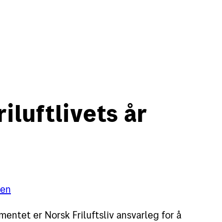
in side
English
iluftlivets år
Motta
Verk
Motta pakker og brev
Finn
sen
Spore sendinger
Flytt
entet er Norsk Friluftsliv ansvarleg for å
Alt om postkasser
Adre