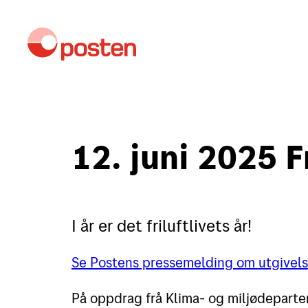
Kundeservice
M
12. juni 2025 Fr
Sende
I år er det friluftlivets år!
Sende i Norge
Se Postens pressemelding om utgivel
Sende til utlandet
På oppdrag frå Klima- og miljødepartem
Fortolling