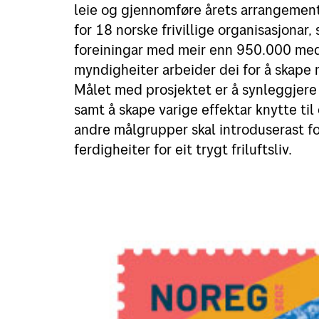
leie og gjennomføre årets arrangement.
Retur
for 18 norske frivillige organisasjonar
foreiningar med meir enn 950.000 med
Priser for 2026
myndigheiter arbeider dei for å skape 
Målet med prosjektet er å synleggjere og
samt å skape varige effektar knytte til 
andre målgrupper skal introduserast f
ferdigheiter for eit trygt friluftsliv.