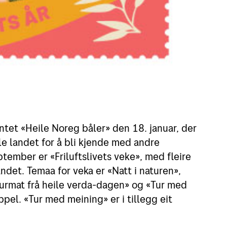
ntet «Heile Noreg båler» den 18. januar, der
le landet for å bli kjende med andre
ptember er «Friluftslivets veke», med fleire
andet. Temaa for veka er «Natt i naturen»,
Turmat frå heile verda-dagen» og «Tur med
ppel. «Tur med meining» er i tillegg eit