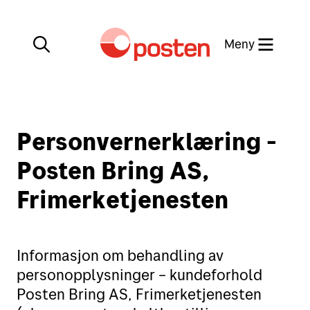
Meny
Lukk
Min side
Personvernerklæring -
Kundeservice
Posten Bring AS,
Min side
Frimerketjenesten
English
Posten-appen
Informasjon om behandling av
personopplysninger – kundeforhold
Posten Bring AS, Frimerketjenesten
Sende