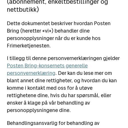
(abonnement, enkeltbestillinger og
nettbutikk)
Motta
Sende i Norge
Sende til utlandet
Dette dokumentet beskriver hvordan Posten
Verktøy
Motta pakker og brev
Bring (heretter «vi») behandler dine
Fortolling
personopplysninger når du er kunde hos
Spore sendinger
Finn Posten på kartet
Frimerketjenesten.
Retur
Alt om postkasser
Flytte eller reise bort?
I tillegg til denne personvernerklæringen gjelder
Priser for 2026
Leie postboks
Posten Bring-konsernets generelle
Adressesøk
personvernerklæring
. Der kan du lese mer om
Fortolling av sendinger
blant annet dine rettigheter, og hvordan du kan
Betale mva. og toll
komme i kontakt med oss for å utøve
Digipost
rettighetene dine, hvis du har spørsmål, eller
ønsker å klage på vår behandling av
Posten Signering
personopplysningene dine.
Se alle verktøy
Behandlingsansvarlig for behandling av