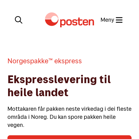
Meny
Lukk
Min side
Norgespakke™ ekspress
Kundeservice
Ekspresslevering til
Min side
heile landet
English
Posten-appen
Mottakaren får pakken neste virkedag i dei fleste
områda i Noreg. Du kan spore pakken heile
vegen.
Sende