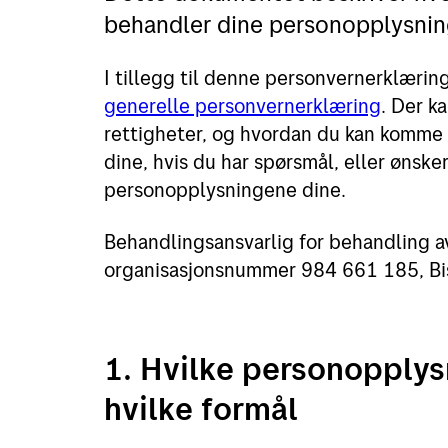
behandler dine personopplysning
Retur
I tillegg til denne personvernerklærin
Priser for 2026
generelle personvernerklæring
. Der k
rettigheter, og hvordan du kan komme 
dine, hvis du har spørsmål, eller ønske
personopplysningene dine.
Behandlingsansvarlig for behandling a
organisasjonsnummer 984 661 185, Bi
1. Hvilke personopplys
hvilke formål