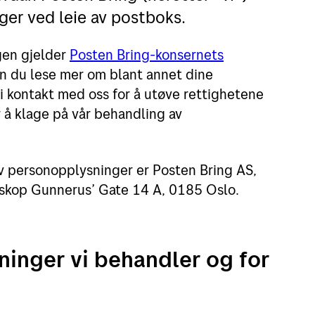
er ved leie av postboks.
Leie postboks
Beta
gen gjelder
Posten Bring-konsernets
Fortolling av sendinger
Digi
an du lese mer om blant annet dine
Post
i kontakt med oss for å utøve rettighetene
r å klage på vår behandling av
Se a
v personopplysninger er Posten Bring AS,
skop Gunnerus’ Gate 14 A, 0185 Oslo.
ninger vi behandler og for