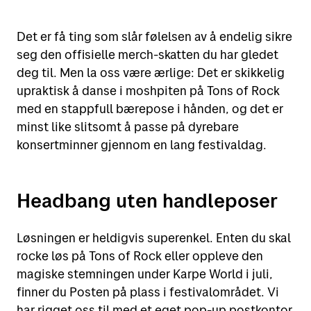
Det er få ting som slår følelsen av å endelig sikre
seg den offisielle merch-skatten du har gledet
deg til. Men la oss være ærlige: Det er skikkelig
upraktisk å danse i moshpiten på Tons of Rock
med en stappfull bærepose i hånden, og det er
minst like slitsomt å passe på dyrebare
konsertminner gjennom en lang festivaldag.
Headbang uten handleposer
Løsningen er heldigvis superenkel. Enten du skal
rocke løs på Tons of Rock eller oppleve den
magiske stemningen under Karpe World i juli,
finner du Posten på plass i festivalområdet. Vi
har rigget oss til med et eget pop-up postkontor