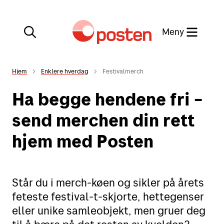
Meny
Lukk
Hjem
Enklere hverdag
Festivalmerch
Min side
Ha begge hendene fri –
Kundeservice
send merchen din rett
Min side
hjem med Posten
English
Posten-appen
Står du i merch-køen og sikler på årets
feteste festival-t-skjorte, hettegenser
eller unike samleobjekt, men gruer deg
Sende