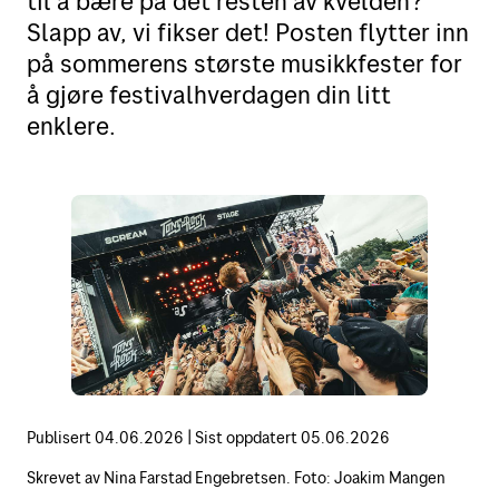
til å bære på det resten av kvelden?
Slapp av, vi fikser det! Posten flytter inn
Motta
Sende i Norge
på sommerens største musikkfester for
Sende til utlandet
å gjøre festivalhverdagen din litt
Verktøy
Motta pakker og brev
enklere.
Fortolling
Spore sendinger
Finn Posten på kartet
Retur
Alt om postkasser
Flytte eller reise bort?
Priser for 2026
Leie postboks
Adressesøk
Fortolling av sendinger
Betale mva. og toll
Digipost
Posten Signering
Publisert
04.06.2026
|
Sist oppdatert
05.06.2026
Se alle verktøy
Skrevet av
Nina Farstad Engebretsen. Foto: Joakim Mangen