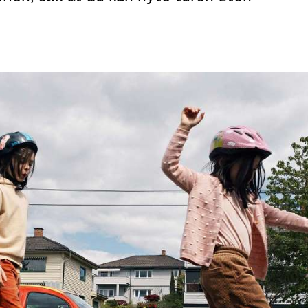
Leie postboks
Beta
Fortolling av sendinger
Digi
Post
Se a