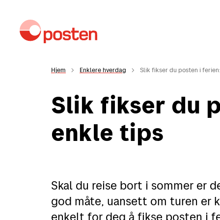
Hjem
Enklere hverdag
Slik fikser du posten i ferien
Slik fikser du p
Kundeservice
M
enkle tips
Sende
Sende i Norge
Skal du reise bort i sommer er d
Sende til utlandet
god måte, uansett om turen er ko
Fortolling
enkelt for deg å fikse posten i f