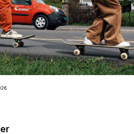
026
 er