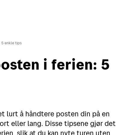
: 5 enkle tips
osten i ferien: 5
in side
English
Motta
Verk
Motta pakker og brev
Finn
et lurt å håndtere posten din på en
Spore sendinger
Flytt
rt eller lang. Disse tipsene gjør det
Alt om postkasser
Adre
erien, slik at du kan nyte turen uten