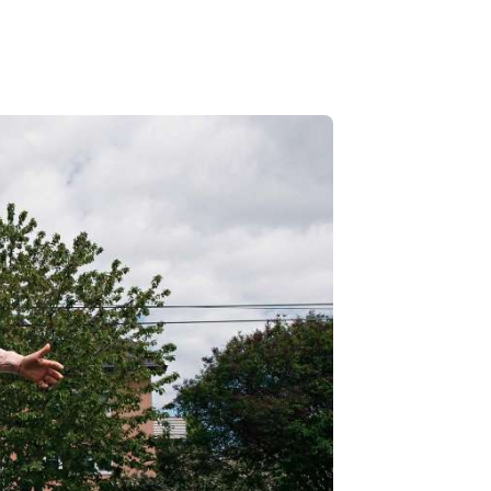
le mva. og toll
post
en Signering
lle verktøy