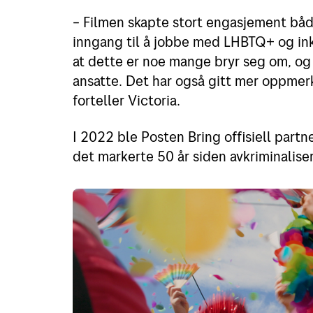
– Filmen skapte stort engasjement både
inngang til å jobbe med LHBTQ+ og ink
at dette er noe mange bryr seg om, og d
ansatte. Det har også gitt mer oppmerk
forteller Victoria.
I 2022 ble Posten Bring offisiell partn
det markerte 50 år siden avkriminalise