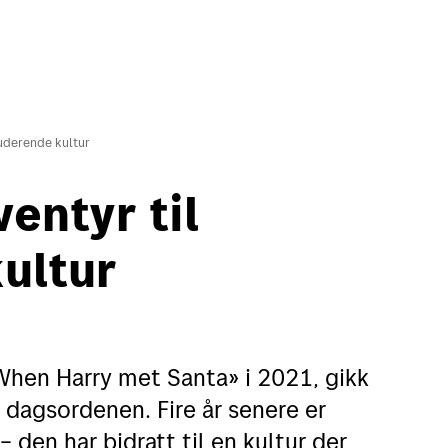
kluderende kultur
ventyr til
in side
English
ultur
Motta
Verk
Motta pakker og brev
Finn
When Harry met Santa» i 2021, gikk
Spore sendinger
Flytt
å dagsordenen. Fire år senere er
Alt om postkasser
Adre
– den har bidratt til en kultur der