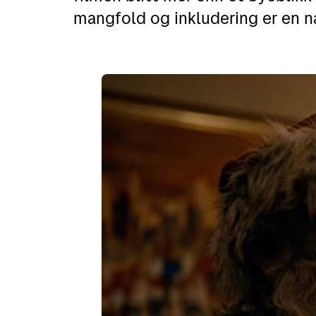
mangfold og inkludering er en na
Retur
Priser for 2026