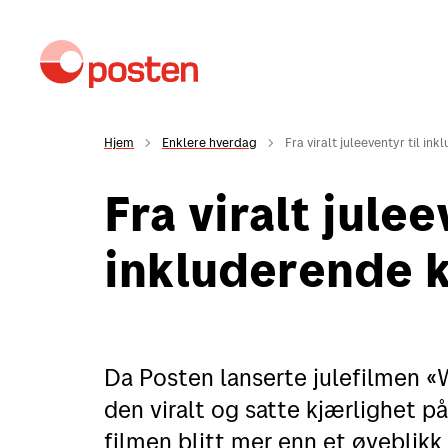
Hjem
Enklere hverdag
Fra viralt juleeventyr til in
Fra viralt julee
Kundeservice
M
inkluderende k
Sende
Sende i Norge
Da Posten lanserte julefilmen «
Sende til utlandet
den viralt og satte kjærlighet p
Fortolling
filmen blitt mer enn et øyeblikk 