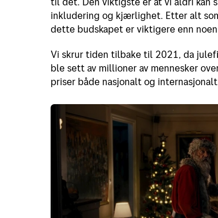
til det. Den viktigste er at vi aldri ka
inkludering og kjærlighet. Etter alt som
dette budskapet er viktigere enn noe
Vi skrur tiden tilbake til 2021, da jul
ble sett av millioner av mennesker ove
priser både nasjonalt og internasjonal