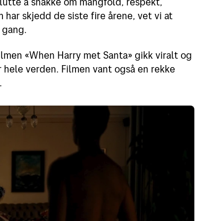
n slutte å snakke om mangfold, respekt,
 har skjedd de siste fire årene, vet vi at
n gang.
efilmen «When Harry met Santa» gikk viralt og
r hele verden. Filmen vant også en rekke
t.