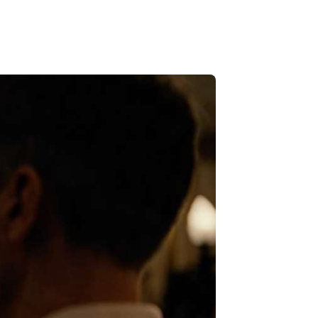
le mva. og toll
post
en Signering
lle verktøy