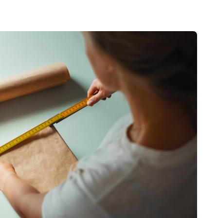
Leie postboks
Beta
Fortolling av sendinger
Digi
Post
Se a