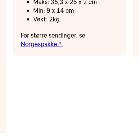
Maks: 35,3 x 25 x 2 cm
Min: 9 x 14 cm
Vekt: 2kg
For større sendinger, se
Norgespakke™.