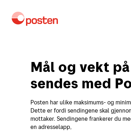
Kundeservice
M
Mål og vekt p
sendes med Po
Sende
Posten har ulike maksimums- og minim
Sende i Norge
Dette er fordi sendingene skal gjennom
Sende til utlandet
mottaker. Sendingene frankerer du med 
en adresselapp,
Fortolling