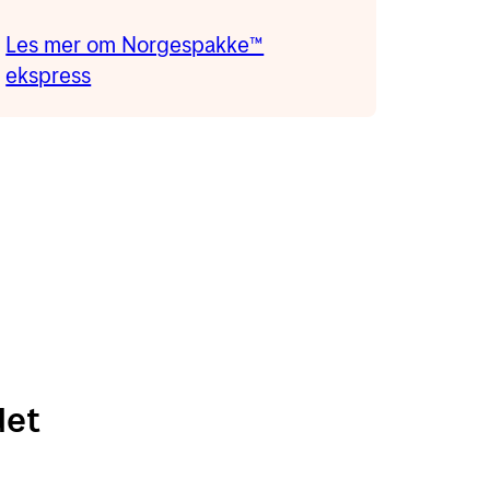
Les mer om Norgespakke™
ekspress
det