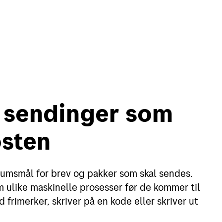
in side
English
å sendinger som
sten
Motta
Verk
umsmål for brev og pakker som skal sendes.
Motta pakker og brev
Finn
 ulike maskinelle prosesser før de kommer til
Spore sendinger
Flytt
frimerker, skriver på en kode eller skriver ut
Alt om postkasser
Adre