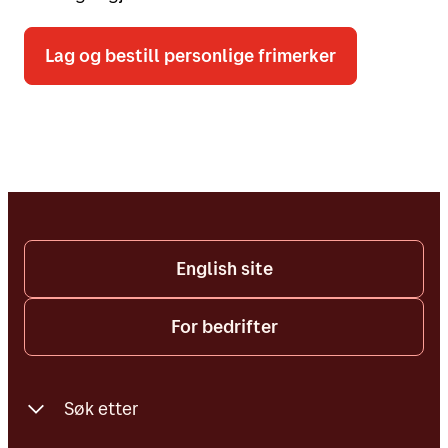
Lag og bestill personlige frimerker
English site
For bedrifter
Søk etter