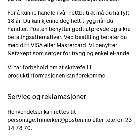
Motta
Sende i Norge
For å kunne handle i vår nettbutikk må du ha fylt
18 år. Du kan kjenne deg helt trygg når du
Sende til utlandet
handler. Posten benytter godt utprøvde og sikre
Verktøy
Motta pakker og brev
betalingsalternativer. Ved bestilling betaler du
Fortolling
Spore sendinger
med ditt VISA eller Mastercard. Vi benytter
Finn Posten på kartet
Retur
Netaxept som sørger for trygg og enkel eHandel.
Alt om postkasser
Flytte eller reise bort?
Priser for 2026
Vi tar forbehold om at skrivefeil i
Leie postboks
Adressesøk
produktinformasjonen kan forekomme.
Fortolling av sendinger
Betale mva. og toll
Service og reklamasjoner
Digipost
Henvendelser kan rettes til
Posten Signering
personlige.frimerker@posten.no eller telefon 23
Se alle verktøy
14 78 70.