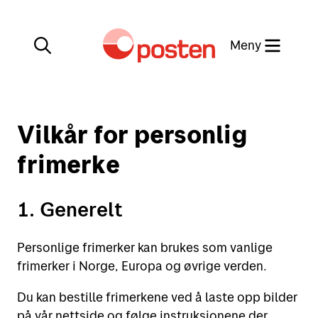
Meny
Lukk
Vilkår for personlig
Min side
Kundeservice
frimerke
Min side
1. Generelt
English
Posten-appen
Personlige frimerker kan brukes som vanlige
frimerker i Norge, Europa og øvrige verden.
Du kan bestille frimerkene ved å laste opp bilder
Sende
på vår nettside og følge instruksjonene der.