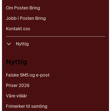
Jobb i Posten Bring
Om Posten Bring
Kontakt oss
Jobb i Posten Bring
Kontakt oss
Nyttig
Falske SMS og e-post
Nyttig
Priser 2026
Falske SMS og e-post
Våre vilkår
Priser 2026
Frimerker til samling
Våre vilkår
Nettmagasin: Enklere hverdag
Frimerker til samling
Kundeaviser