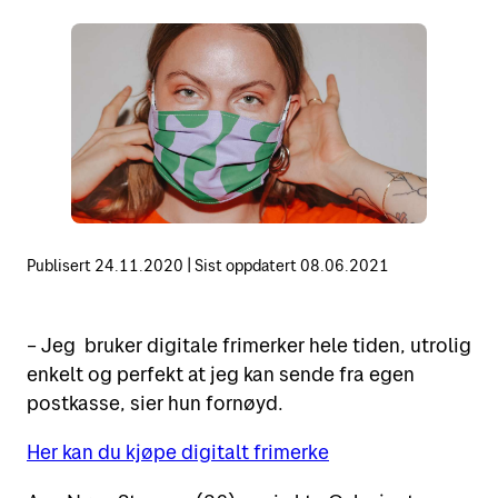
Motta
Sende i Norge
Sende til utlandet
Verktøy
Motta pakker og brev
Fortolling
Spore sendinger
Finn Posten på kartet
Retur
Alt om postkasser
Flytte eller reise bort?
Priser for 2026
Leie postboks
Adressesøk
Publisert
24.11.2020
|
Sist oppdatert
08.06.2021
Fortolling av sendinger
Betale mva. og toll
– Jeg bruker digitale frimerker hele tiden, utrolig
Digipost
enkelt og perfekt at jeg kan sende fra egen
postkasse, sier hun fornøyd.
Posten Signering
Her kan du kjøpe digitalt frimerke
Se alle verktøy