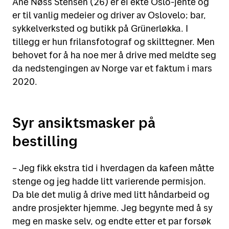
Ane Nøss Stensen (26) er ei ekte Oslo-jente og
er til vanlig medeier og driver av Oslovelo; bar,
sykkelverksted og butikk på Grünerløkka. I
tillegg er hun frilansfotograf og skilttegner. Men
behovet for å ha noe mer å drive med meldte seg
da nedstengingen av Norge var et faktum i mars
2020.
Syr ansiktsmasker på
bestilling
– Jeg fikk ekstra tid i hverdagen da kafeen måtte
stenge og jeg hadde litt varierende permisjon.
Da ble det mulig å drive med litt håndarbeid og
andre prosjekter hjemme. Jeg begynte med å sy
meg en maske selv, og endte etter et par forsøk