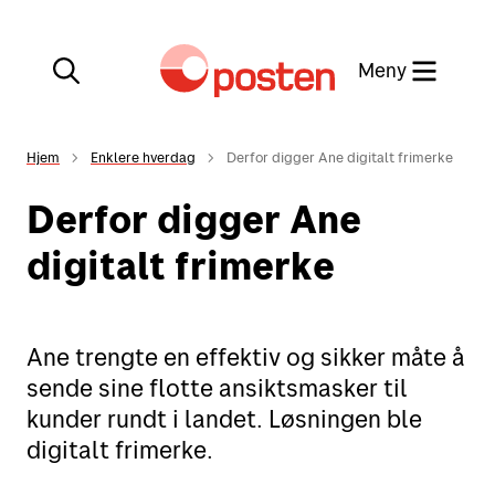
Meny
Lukk
Hjem
Enklere hverdag
Derfor digger Ane digitalt frimerke
Min side
Derfor digger Ane
Kundeservice
digitalt frimerke
Min side
English
Ane trengte en effektiv og sikker måte å
Posten-appen
sende sine flotte ansiktsmasker til
kunder rundt i landet. Løsningen ble
digitalt frimerke.
Sende