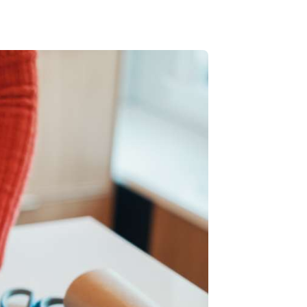
le mva. og toll
post
en Signering
lle verktøy