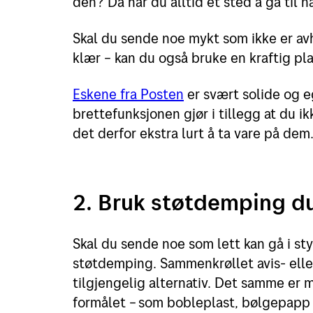
den? Da har du alltid et sted å gå til 
Skal du sende noe mykt som ikke er av
klær – kan du også bruke en kraftig p
Eskene fra Posten
er svært solide og e
brettefunksjonen gjør i tillegg at du ik
det derfor ekstra lurt å ta vare på de
2. Bruk støtdemping d
Skal du sende noe som lett kan gå i st
støtdemping. Sammenkrøllet avis- eller
tilgjengelig alternativ. Det samme er m
formålet – som bobleplast, bølgepapp o