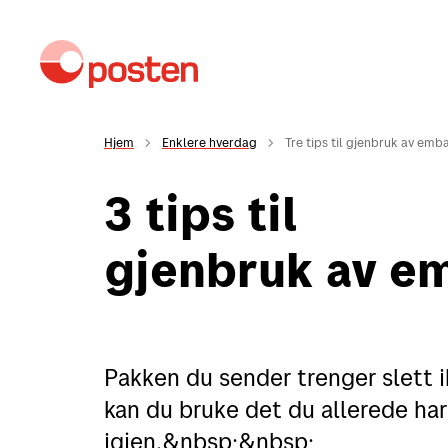
Hjem
Enklere hverdag
Tre tips til gjenbruk av emba
3 tips til
Kundeservice
M
gjenbruk av e
Sende
Sende i Norge
Pakken du sender trenger slett 
Sende til utlandet
kan du bruke det du allerede ha
Fortolling
igjen.&nbsp;&nbsp;