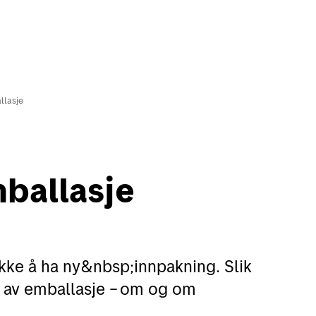
llasje
in side
English
mballasje
Motta
Verk
Motta pakker og brev
Finn
ikke å ha ny&nbsp;innpakning. Slik
Spore sendinger
Flytt
r av emballasje – om og om
Alt om postkasser
Adre