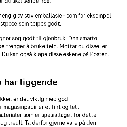
når du skal sende noe.
hengig av stiv emballasje – som for eksempel
lastpose som teipes godt.
gner seg godt til gjenbruk. Den smarte
ke trenger å bruke teip. Mottar du disse, er
m. Du kan også kjøpe disse eskene på Posten.
u har liggende
ykker, er det viktig med god
 magasinpapir er et fint og lett
aterialer som er spesiallaget for dette
g treull. Ta derfor gjerne vare på den