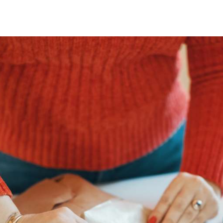
Leie postboks
Beta
Fortolling av sendinger
Digi
Post
Se a