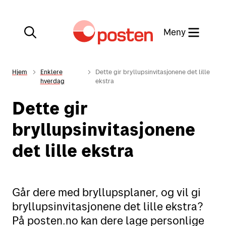
Meny
Lukk
Hjem
Enklere
Dette gir bryllupsinvitasjonene det lille
hverdag
ekstra
Min side
Dette gir
Kundeservice
bryllupsinvitasjonene
Min side
det lille ekstra
English
Posten-appen
Går dere med bryllupsplaner, og vil gi
bryllupsinvitasjonene det lille ekstra?
Sende
På posten.no kan dere lage personlige