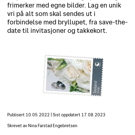
frimerker med egne bilder. Lag en unik
Motta
Sende i Norge
vri på alt som skal sendes ut i
forbindelse med bryllupet, fra save-the-
Sende til utlandet
Verktøy
Motta pakker og brev
date til invitasjoner og takkekort.
Fortolling
Spore sendinger
Finn Posten på kartet
Retur
Alt om postkasser
Flytte eller reise bort?
Priser for 2026
Leie postboks
Adressesøk
Fortolling av sendinger
Betale mva. og toll
Digipost
Posten Signering
Publisert
10.05.2022
|
Sist oppdatert
17.08.2023
Se alle verktøy
Skrevet av
Nina Farstad Engebretsen