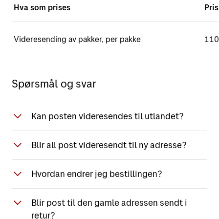
Hva som prises
Pris
Videresending av pakker, per pakke
110
Spørsmål og svar
Kan posten videresendes til utlandet?
Ja, med noen begrensninger. Sendinger
Blir all post videresendt til ny adresse?
med gjenstander kan dessverre ikke sendes
videre til utlandet på grunn av krav om
Alle typer adresserte brevsendinger,
Hvordan endrer jeg bestillingen?
tolldeklarasjon.
distribuert gjennom Posten, blir
videresendt. Innenlands gjelder det også
Du kan se status på bestillingen din hos
Ved varig adresseendring vil aviser og
Blir post til den gamle adressen sendt i
gjenstander sendt i brev.
Posten på
Min adresse
. Her kan du også
blader ikke bli videresendt. Husk å melde
retur?