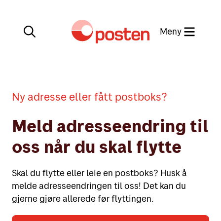
Meny
Lukk
Min side
Ny adresse eller fått postboks?
Kundeservice
Meld adresseendring til
Min side
oss når du skal flytte
English
Posten-appen
Skal du flytte eller leie en postboks? Husk å
melde adresseendringen til oss! Det kan du
gjerne gjøre allerede før flyttingen.
Sende