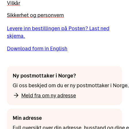
Vilkår
dokumentasjon på at du er oppnevnt som
verge/hjelpeverge, og hvilke fullmakter du
Sikkerhet og personvern
som verge har. I tillegg må du legitimere
deg når du leverer inn adresseendringen.
Levere inn bestillingen på Posten? Last ned
skjema.
Les mer om legitimasjon og fullmakter
Download form in English
Ny postmottaker i Norge?
Gi oss beskjed om du er ny postmottaker i Norge, e
Meld fra om ny adresse
Min adresse
Full oversikt over din adresse, husstand og dine 