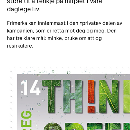
store til å tenkje på miljøet i våre
daglege liv.
Motta
Sende i Norge
Frimerka kan innlemmast i den «private» delen av
Sende til utlandet
Verktøy
Motta pakker og brev
kampanjen, som er retta mot deg og meg. Den
Fortolling
har tre klare mål; minke, bruke om att og
Spore sendinger
Finn Posten på kartet
resirkulere.
Retur
Alt om postkasser
Flytte eller reise bort?
Priser for 2026
Leie postboks
Adressesøk
Fortolling av sendinger
Betale mva. og toll
Digipost
Posten Signering
Se alle verktøy