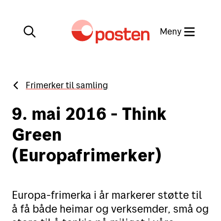
Meny
Lukk
Frimerker til samling
Min side
Kundeservice
9. mai 2016 - Think
Min side
Green
English
(Europafrimerker)
Posten-appen
Europa-frimerka i år markerer støtte til
å få både heimar og verksemder, små og
Sende