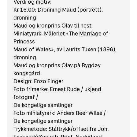
Verdi og motiv:
Kr 16,00: Dronning Maud (portrett),
dronning
Maud og kronprins Olav til hest
Miniatyrark: Måleriet «The Marriage of
Princess
Maud of Wales», av Laurits Tuxen (1896),
dronning
Maud og kronprins Olav på Bygdøy
kongsgård
Design: Enzo Finger
Foto frimerke: Ernest Rude / ukjend
fotograf /
De kongelige samlinger
Foto miniatyrark: Anders Beer Wilse /
De kongelige samlinger
Trykkmetode: Ståltrykk/offset fra Joh.
Enschedé Security Print, Nederland