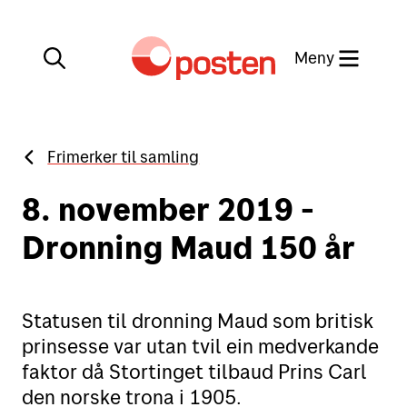
Meny
Lukk
Frimerker til samling
Min side
Kundeservice
8. november 2019 -
Min side
Dronning Maud 150 år
English
Posten-appen
Statusen til dronning Maud som britisk
prinsesse var utan tvil ein medverkande
faktor då Stortinget tilbaud Prins Carl
Sende
den norske trona i 1905.