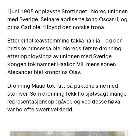
Motta
I juni 1905 oppløyste Stortinget i Noreg unionen
Sende i Norge
med Sverige. Seinare abdiserte kong Oscar II, og
Sende til utlandet
prins Carl blei tilbydd den norske trona.
Verktøy
Motta pakker og brev
Fortolling
Etter ei folkeavstemming takka han ja – og den
Spore sendinger
Finn Posten på kartet
britiske prinsessa blei Noregs første dronning
Retur
Alt om postkasser
etter oppløysinga av unionen med Sverige.
Flytte eller reise bort?
Priser for 2026
Kongen tok namnet Haakon VII, mens sonen
Leie postboks
Alexander blei kronprins Olav.
Adressesøk
Fortolling av sendinger
Dronning Maud tok fatt på pliktene sine med
Betale mva. og toll
stor iver. Som dronning fekk ho sjølvsagt mange
Digipost
representasjonsoppgåver, og ved desse høva
var ho ofte svært velkledd.
Posten Signering
Se alle verktøy