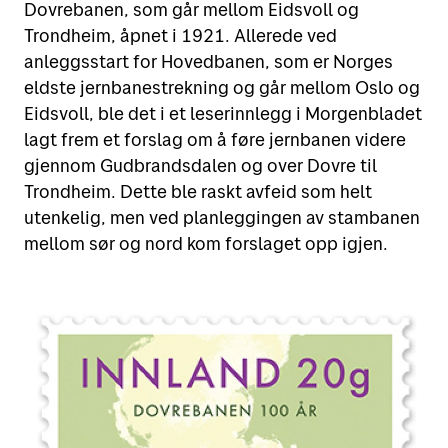
Dovrebanen, som går mellom Eidsvoll og
Trondheim, åpnet i 1921. Allerede ved
Motta
Sende i Norge
anleggsstart for Hovedbanen, som er Norges
Sende til utlandet
eldste jernbanestrekning og går mellom Oslo og
Verktøy
Motta pakker og brev
Eidsvoll, ble det i et leserinnlegg i Morgenbladet
Fortolling
lagt frem et forslag om å føre jernbanen videre
Spore sendinger
Finn Posten på kartet
Retur
gjennom Gudbrandsdalen og over Dovre til
Alt om postkasser
Trondheim. Dette ble raskt avfeid som helt
Flytte eller reise bort?
Priser for 2026
utenkelig, men ved planleggingen av stambanen
Leie postboks
Adressesøk
mellom sør og nord kom forslaget opp igjen.
Fortolling av sendinger
Betale mva. og toll
Digipost
Posten Signering
Se alle verktøy