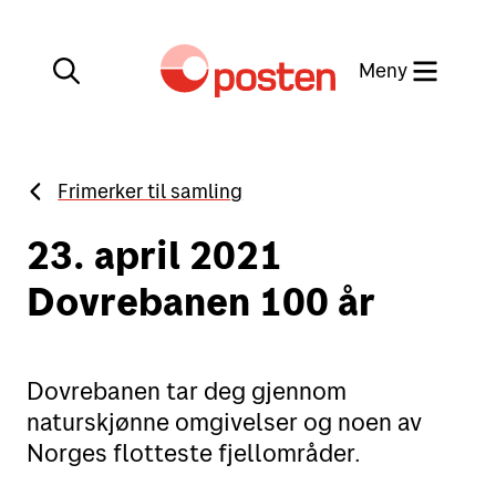
Meny
Lukk
Frimerker til samling
Min side
Kundeservice
23. april 2021
Min side
Dovrebanen 100 år
English
Posten-appen
Dovrebanen tar deg gjennom
naturskjønne omgivelser og noen av
Norges flotteste fjellområder.
Sende