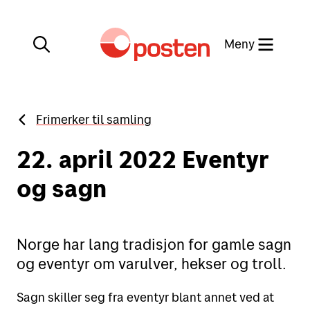
Meny
Lukk
Frimerker til samling
Min side
Kundeservice
22. april 2022 Eventyr
Min side
og sagn
English
Posten-appen
Norge har lang tradisjon for gamle sagn
og eventyr om varulver, hekser og troll.
Sende
Sagn skiller seg fra eventyr blant annet ved at