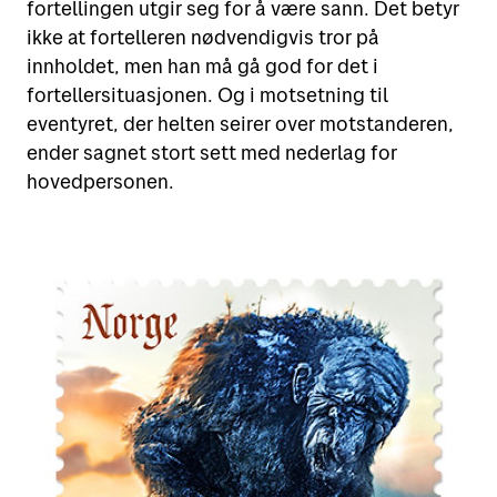
fortellingen utgir seg for å være sann. Det betyr
ikke at fortelleren nødvendigvis tror på
Motta
Sende i Norge
innholdet, men han må gå god for det i
Sende til utlandet
fortellersituasjonen. Og i motsetning til
Verktøy
Motta pakker og brev
eventyret, der helten seirer over motstanderen,
Fortolling
ender sagnet stort sett med nederlag for
Spore sendinger
Finn Posten på kartet
hovedpersonen.
Retur
Alt om postkasser
Flytte eller reise bort?
Priser for 2026
Leie postboks
Adressesøk
Fortolling av sendinger
Betale mva. og toll
Digipost
Posten Signering
Se alle verktøy