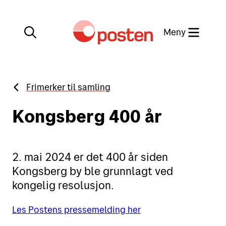
Meny
Lukk
Frimerker til samling
Min side
Kundeservice
Kongsberg 400 år
Min side
English
2. mai 2024 er det 400 år siden
Posten-appen
Kongsberg by ble grunnlagt ved
kongelig resolusjon.
Les Postens pressemelding her
Sende