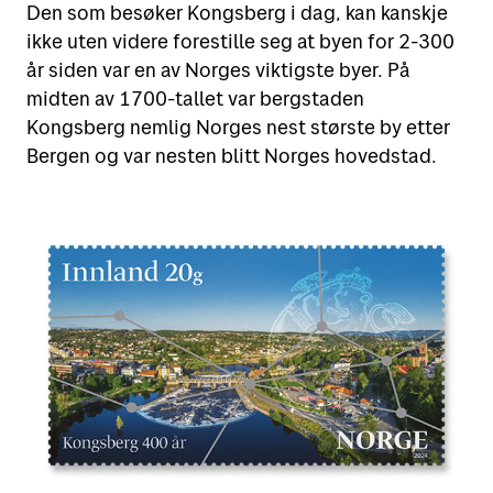
Den som besøker Kongsberg i dag, kan kanskje
Motta
ikke uten videre forestille seg at byen for 2-300
Sende i Norge
år siden var en av Norges viktigste byer. På
Sende til utlandet
midten av 1700-tallet var bergstaden
Verktøy
Motta pakker og brev
Kongsberg nemlig Norges nest største by etter
Fortolling
Spore sendinger
Bergen og var nesten blitt Norges hovedstad.
Finn Posten på kartet
Retur
Alt om postkasser
Flytte eller reise bort?
Priser for 2026
Leie postboks
Adressesøk
Fortolling av sendinger
Betale mva. og toll
Digipost
Posten Signering
Se alle verktøy