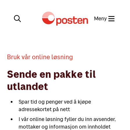
Meny
Lukk
Min side
Bruk vår online løsning
Kundeservice
Sende en pakke til
Min side
utlandet
English
Posten-appen
Spar tid og penger ved å kjøpe
adressekortet på nett
I vår online løsning fyller du inn avsender,
Sende
mottaker og informasjon om innholdet