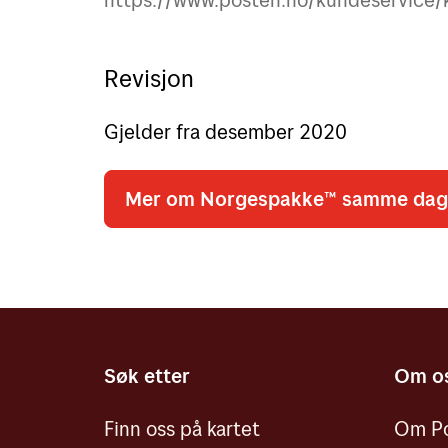
Revisjon
Gjelder fra desember 2020
Mer om Norgespakke™ samme dag
Søk etter
Om o
Finn oss på kartet
Om Po