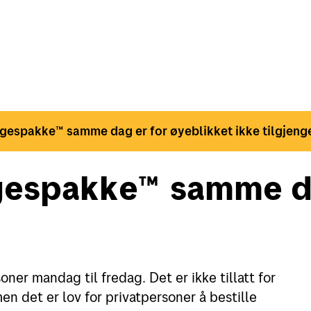
gespakke™ samme dag er for øyeblikket ikke tilgjenge
rgespakke™ samme 
oner mandag til fredag. Det er ikke tillatt for
n det er lov for privatpersoner å bestille