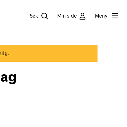
Søk
Min side
Meny
lig.
dag