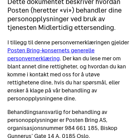
Dette dokumentet beskriver hvordan
Posten (heretter «vi») behandler dine
Motta
Sende i Norge
personopplysninger ved bruk av
Sende til utlandet
tjenesten Midlertidig ettersending.
Verktøy
Motta pakker og brev
Fortolling
I tillegg til denne personvernerklæringen gjelder
Spore sendinger
Finn Posten på kartet
Posten Bring-konsernets generelle
Retur
Alt om postkasser
personvernerklæring
. Der kan du lese mer om
Flytte eller reise bort?
Priser for 2026
blant annet dine rettigheter, og hvordan du kan
Leie postboks
Adressesøk
komme i kontakt med oss for å utøve
Fortolling av sendinger
rettighetene dine, hvis du har spørsmål, eller
Betale mva. og toll
ønsker å klage på vår behandling av
personopplysningene dine.
Digipost
Behandlingsansvarlig for behandling av
Posten Signering
personopplysninger er Posten Bring AS,
Se alle verktøy
organisasjonsnummer 984 661 185, Biskop
Gunnerus’ Gate 14 A, 0185 Oslo.