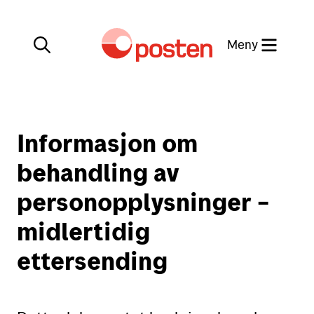
Meny
Lukk
Min side
Informasjon om
Kundeservice
behandling av
Min side
personopplysninger –
English
midlertidig
Posten-appen
ettersending
Sende